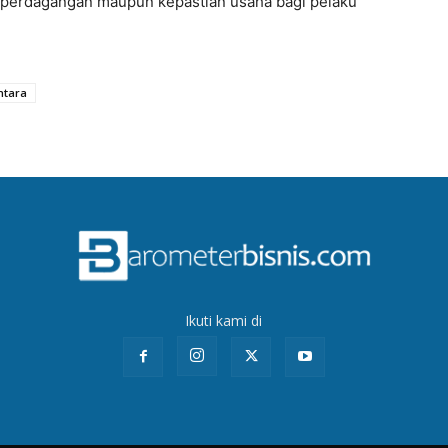
s perdagangan maupun kepastian usaha bagi pelaku
ntara
Ikuti kami di