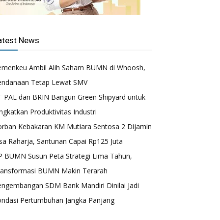
atest News
emenkeu Ambil Alih Saham BUMN di Whoosh,
endanaan Tetap Lewat SMV
T PAL dan BRIN Bangun Green Shipyard untuk
ngkatkan Produktivitas Industri
orban Kebakaran KM Mutiara Sentosa 2 Dijamin
sa Raharja, Santunan Capai Rp125 Juta
P BUMN Susun Peta Strategi Lima Tahun,
ransformasi BUMN Makin Terarah
engembangan SDM Bank Mandiri Dinilai Jadi
ondasi Pertumbuhan Jangka Panjang