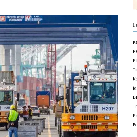
L
K
P
P
Ti
K
Ja
B
T
P
F