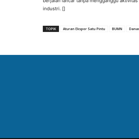
berjalan lancar tanpa mengganggu aktivita
industri. []
TOPIK
Aturan Ekspor Satu Pintu
BUMN
Dana