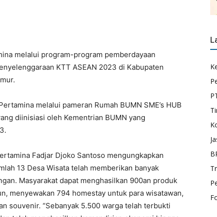
L
mina melalui program-program pemberdayaan
K
m penyelenggaraan KTT ASEAN 2023 di Kabupaten
imur.
P
P
a Pertamina melalui pameran Rumah BUMN SME’s HUB
Ti
ang diinisiasi oleh Kementrian BUMN yang
K
3.
Ja
B
Pertamina Fadjar Djoko Santoso mengungkapkan
mlah 13 Desa Wisata telah memberikan banyak
T
kungan. Masyarakat dapat menghasilkan 900an produk
P
tahun, menyewakan 794 homestay untuk para wisatawan,
F
an souvenir. “Sebanyak 5.500 warga telah terbukti