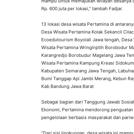
mampu untuk memajukan wilayah desanya d
Rp. 600 juta per lokasi,” tambah Fadjar.
13 lokasi desa wisata Pertamina di antaran
Desa Wisata Pertamina Kolak Sekancil Cil
Ecoedutourism Boyolali Jawa tengah, Desa 
Wisata Pertamina Wringinptih Borobodur M
Karangredjo Borobudur Magelang Jawa Teng
Wisata Pertamina Kampung Kreasi Sidokump
Kabupaten Semarang Jawa Tengah, Labuhan
Bumi Tanggap Api Jambi Merang, Kebun Ray
Kab Bandung Jawa Barat
Sebagai bagian dari Tanggung Jawab Sosial 
Ekonomi, Pertamina mendorong penguatan ke
pengelolaan berbasis masyarakat dan pariwi
“Dari sisi lingkungan, desa wisata ini mam