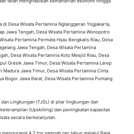
an telah menghasilkan kemandirian ekonomi hingga
ya di Desa Wisata Pertamina Nglanggeran Yogjakarta,
acap Jawa Tengah, Desa Wisata Pertamina Wonopotro
Wisata Pertamina Permata Hijau Bengkalis Riau, Desa
agelang Jawa Tengah, Desa Wisata Pertamina
ah, Desa Wisata Pertamina Koto Mesjid Riau, Desa
ul Gresik Jawa Timur, Desa Wisata Pertamina Larep
 Madura Jawa Timur, Desa Wisata Pertamina Cinta
a Bogor Jawa Barat, Desa Wisata Pertamina Puntang
dan Lingkungan (TJSL) di pilar lingkungan dan
terampilan (Upskilling) dan peningkatan kapasitas
sata secara berkelanjutan.
pu mengurangi 4,7 ton sampah per tahun melalui Bank