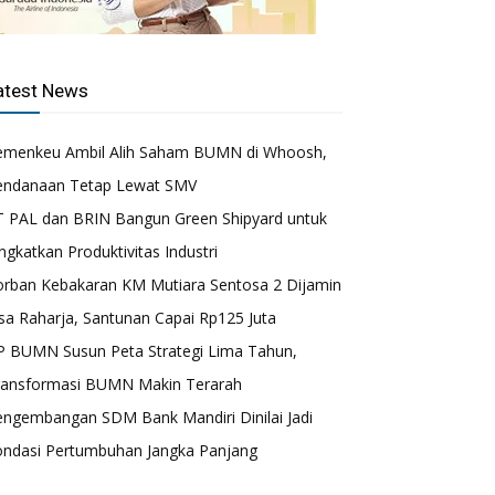
atest News
emenkeu Ambil Alih Saham BUMN di Whoosh,
endanaan Tetap Lewat SMV
T PAL dan BRIN Bangun Green Shipyard untuk
ngkatkan Produktivitas Industri
orban Kebakaran KM Mutiara Sentosa 2 Dijamin
sa Raharja, Santunan Capai Rp125 Juta
P BUMN Susun Peta Strategi Lima Tahun,
ransformasi BUMN Makin Terarah
engembangan SDM Bank Mandiri Dinilai Jadi
ondasi Pertumbuhan Jangka Panjang