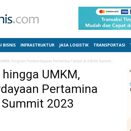
I BISNIS
INFRASTRUKTUR
JASA LOGISTIK
TRANSPORTASI
 UMKM, Program Pemberdayaan Pertamina Tampil di ASEAN Summit...
a hingga UMKM,
dayaan Pertamina
N Summit 2023