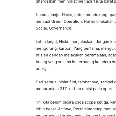
ditargetkan meningkat menjadi 1 juta barel
Namun, lanjut Nicke, untuk mendukung upa
menjadi Green Operation. Hal ini dilakuk
Social, Governance).
Lebih lanjut, Nicke menjelaskan, dengan ko
mengurangi karbon. Yang pertama, mengura
efisien dengan melakukan peremajaan, agar
buang yang selama ini terbuang ke udara da
energi.
Dari semua inisiatif ini, tambahnya, sampa
menurunkan 31% karbon emisi pada operasion
“Ini kita belum bicara pada scope ketiga, ya
lebih besar. Artinya, Pertamina tetap menjag
menurunkan karbon emisi dengan berbagai u