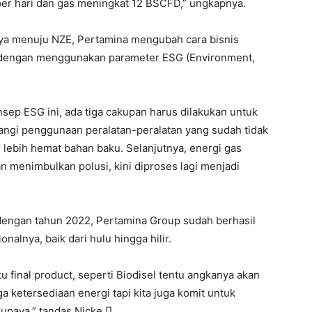
 per hari dan gas meningkat 12 BSCFD,” ungkapnya.
ya menuju NZE, Pertamina mengubah cara bisnis
an dengan menggunakan parameter ESG (Environment,
nsep ESG ini, ada tiga cakupan harus dilakukan untuk
ngi penggunaan peralatan-peralatan yang sudah tidak
 lebih hemat bahan baku. Selanjutnya, energi gas
n menimbulkan polusi, kini diproses lagi menjadi
i dengan tahun 2022, Pertamina Group sudah berhasil
alnya, baik dari hulu hingga hilir.
itu final product, seperti Biodisel tentu angkanya akan
a ketersediaan energi tapi kita juga komit untuk
paya,” tandas Nicke.[]