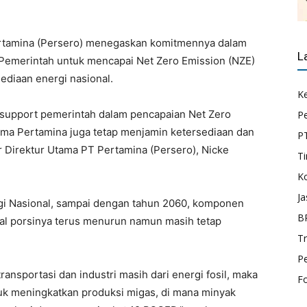
rtamina (Persero) menegaskan komitmennya dalam
L
merintah untuk mencapai Net Zero Emission (NZE)
ediaan energi nasional.
K
nsupport pemerintah dalam pencapaian Net Zero
P
tama Pertamina juga tetap menjamin ketersediaan dan
P
ar Direktur Utama PT Pertamina (Persero), Nicke
Ti
K
Ja
i Nasional, sampai dengan tahun 2060, komponen
B
al porsinya terus menurun namun masih tetap
T
P
ansportasi dan industri masih dari energi fosil, maka
F
uk meningkatkan produksi migas, di mana minyak