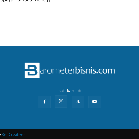
Ikuti kami di
y
RedCreatives