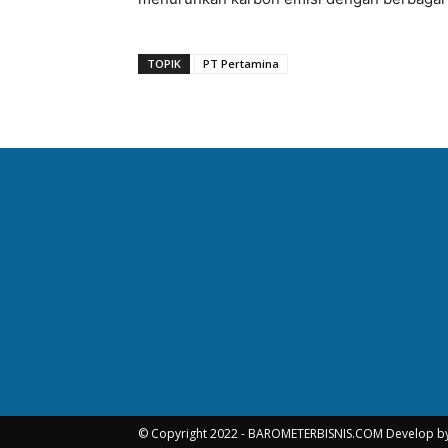
TOPIK
PT Pertamina
© Copyright 2022 - BAROMETERBISNIS.COM Develop b