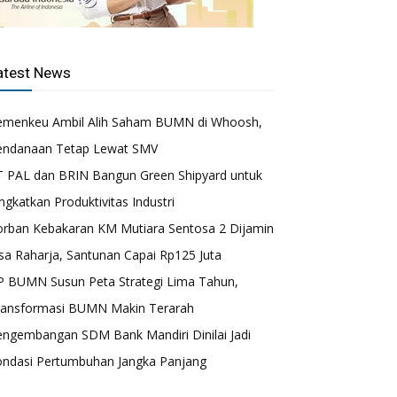
atest News
emenkeu Ambil Alih Saham BUMN di Whoosh,
endanaan Tetap Lewat SMV
T PAL dan BRIN Bangun Green Shipyard untuk
ngkatkan Produktivitas Industri
orban Kebakaran KM Mutiara Sentosa 2 Dijamin
sa Raharja, Santunan Capai Rp125 Juta
P BUMN Susun Peta Strategi Lima Tahun,
ransformasi BUMN Makin Terarah
engembangan SDM Bank Mandiri Dinilai Jadi
ondasi Pertumbuhan Jangka Panjang