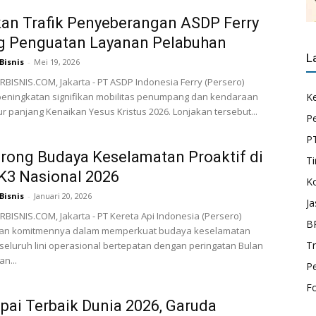
an Trafik Penyeberangan ASDP Ferry
g Penguatan Layanan Pelabuhan
L
Bisnis
-
Mei 19, 2026
ISNIS.COM, Jakarta - PT ASDP Indonesia Ferry (Persero)
peningkatan signifikan mobilitas penumpang dan kendaraan
K
ur panjang Kenaikan Yesus Kristus 2026. Lonjakan tersebut...
P
P
rong Budaya Keselamatan Proaktif di
Ti
K3 Nasional 2026
K
Bisnis
-
Januari 20, 2026
Ja
ISNIS.COM, Jakarta - PT Kereta Api Indonesia (Persero)
B
n komitmennya dalam memperkuat budaya keselamatan
T
i seluruh lini operasional bertepatan dengan peringatan Bulan
n...
P
F
ai Terbaik Dunia 2026, Garuda