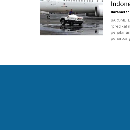
Indone
Barometer 
BAROMETERB
“predikat
perjalanan
penerbanga