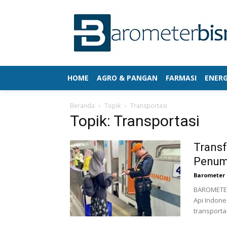
HOME
AGRO & PANGAN
FARMASI
ENERG
Beranda
Topik
Transportasi
Topik: Transportasi
Transf
Penum
Barometer 
BAROMETERB
Api Indone
transporta