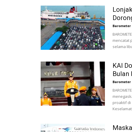
Lonjak
Doron
Barometer 
BAROMETERB
mencatat 
selama lib
KAI Do
Bulan 
Barometer 
BAROMETERB
menegaska
proaktif d
Keselamata
Maskap