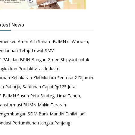
atest News
emenkeu Ambil Alih Saham BUMN di Whoosh,
endanaan Tetap Lewat SMV
T PAL dan BRIN Bangun Green Shipyard untuk
ngkatkan Produktivitas Industri
orban Kebakaran KM Mutiara Sentosa 2 Dijamin
sa Raharja, Santunan Capai Rp125 Juta
P BUMN Susun Peta Strategi Lima Tahun,
ransformasi BUMN Makin Terarah
engembangan SDM Bank Mandiri Dinilai Jadi
ondasi Pertumbuhan Jangka Panjang