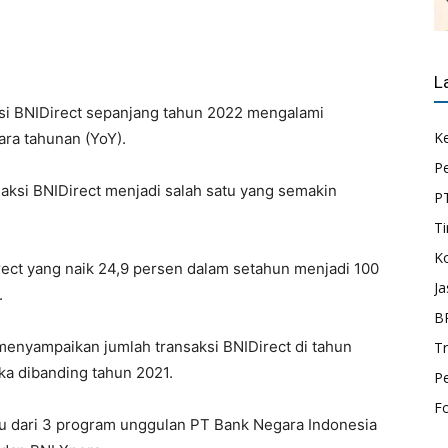
L
si BNIDirect sepanjang tahun 2022 mengalami
K
ara tahunan (YoY).
P
nsaksi BNIDirect menjadi salah satu yang semakin
P
Ti
K
irect yang naik 24,9 persen dalam setahun menjadi 100
Ja
.
B
enyampaikan jumlah transaksi BNIDirect di tahun
T
ka dibanding tahun 2021.
P
F
u dari 3 program unggulan PT Bank Negara Indonesia