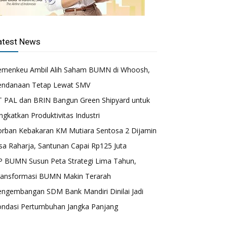
atest News
emenkeu Ambil Alih Saham BUMN di Whoosh,
endanaan Tetap Lewat SMV
T PAL dan BRIN Bangun Green Shipyard untuk
ngkatkan Produktivitas Industri
orban Kebakaran KM Mutiara Sentosa 2 Dijamin
sa Raharja, Santunan Capai Rp125 Juta
P BUMN Susun Peta Strategi Lima Tahun,
ransformasi BUMN Makin Terarah
engembangan SDM Bank Mandiri Dinilai Jadi
ondasi Pertumbuhan Jangka Panjang