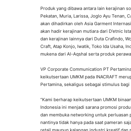
Produk yang dibawa antara lain kerajinan s
Pekatan, Muria, Larissa, Joglo Ayu Tenan, C
akan dihadirkan oleh Asia Garment Internas
akan hadir kerajinan mutiara dari D’etnic Is
dan kerajinan lainnya dari Duta Crafindo, Wo
Craft, Atap Konjo, Iwatik, Toko Ida Usaha,
mukena dari Al-Aqshal serta produk perawat
VP Corporate Communication PT Pertamina 
keikutsertaan UMKM pada INACRAFT merup
Pertamina, sekaligus sebagai stimulus bagi
“Kami berharap keikutsertaan UMKM binaan
Indonesia ini menjadi sarana promosi produk
dan membuka networking untuk perluasan pa
nantinya tidak hanya pada saat pameran saja
retail maupun kalangan industri kreatif dan 