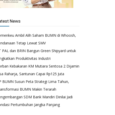
atest News
emenkeu Ambil Alih Saham BUMN di Whoosh,
endanaan Tetap Lewat SMV
T PAL dan BRIN Bangun Green Shipyard untuk
ngkatkan Produktivitas Industri
orban Kebakaran KM Mutiara Sentosa 2 Dijamin
sa Raharja, Santunan Capai Rp125 Juta
P BUMN Susun Peta Strategi Lima Tahun,
ransformasi BUMN Makin Terarah
engembangan SDM Bank Mandiri Dinilai Jadi
ondasi Pertumbuhan Jangka Panjang