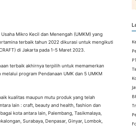
L
u Usaha Mikro Kecil dan Menengah (UMKM) yang
K
tamina terbaik tahun 2022 dikurasi untuk mengikuti
ACRAFT) di Jakarta pada 1-5 Maret 2023.
P
P
naan terbaik akhirnya terpilih untuk memamerkan
Ti
aan melalui program Pendanaan UMK dan 5 UMKM
K
Ja
B
baik kualitas maupun mutu produk yang telah
tara lain : craft, beauty and health, fashion dan
T
bagai kota antara lain, Palembang, Tasikmalaya,
P
kalongan, Surabaya, Denpasar, Ginyar, Lombok,
F