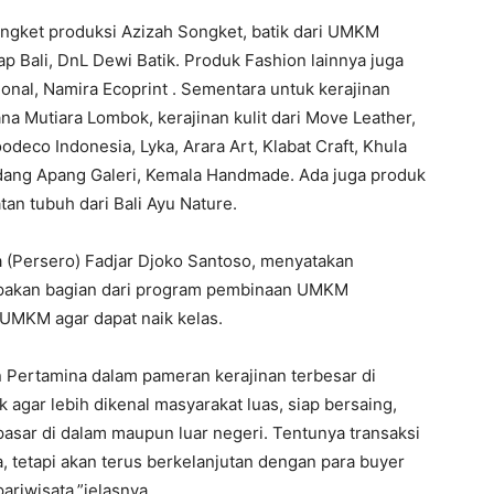
ongket produksi Azizah Songket, batik dari UMKM
ap Bali, DnL Dewi Batik. Produk Fashion lainnya juga
ional, Namira Ecoprint . Sementara untuk kerajinan
tana Mutiara Lombok, kerajinan kulit dari Move Leather,
odeco Indonesia, Lyka, Arara Art, Klabat Craft, Khula
 Indang Apang Galeri, Kemala Handmade. Ada juga produk
an tubuh dari Bali Ayu Nature.
(Persero) Fadjar Djoko Santoso, menyatakan
akan bagian dari program pembinaan UMKM
 UMKM agar dapat naik kelas.
 Pertamina dalam pameran kerajinan terbesar di
 agar lebih dikenal masyarakat luas, siap bersaing,
sar di dalam maupun luar negeri. Tentunya transaksi
, tetapi akan terus berkelanjutan dengan para buyer
pariwisata,”jelasnya.