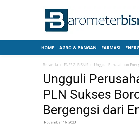
HOME
AGRO & PANGAN
FARMASI
ENERG
Beranda
ENERGI BISNIS
Ungguli Perusahaan Energi
Ungguli Perusaha
PLN Sukses Bor
Bergengsi dari En
November 16, 2023