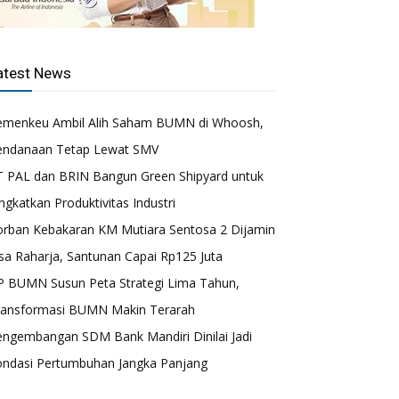
atest News
emenkeu Ambil Alih Saham BUMN di Whoosh,
endanaan Tetap Lewat SMV
T PAL dan BRIN Bangun Green Shipyard untuk
ngkatkan Produktivitas Industri
orban Kebakaran KM Mutiara Sentosa 2 Dijamin
sa Raharja, Santunan Capai Rp125 Juta
P BUMN Susun Peta Strategi Lima Tahun,
ransformasi BUMN Makin Terarah
engembangan SDM Bank Mandiri Dinilai Jadi
ondasi Pertumbuhan Jangka Panjang