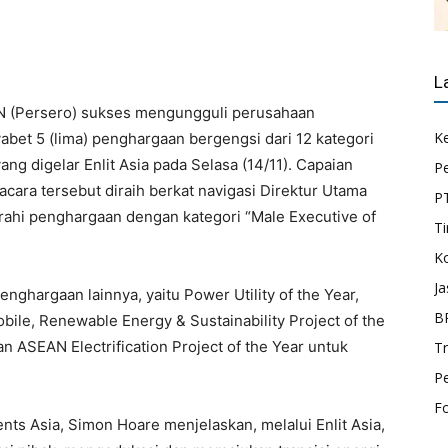
L
N (Persero) sukses mengungguli perusahaan
K
abet 5 (lima) penghargaan bergengsi dari 12 kategori
g digelar Enlit Asia pada Selasa (14/11). Capaian
P
cara tersebut diraih berkat navigasi Direktur Utama
P
ahi penghargaan dengan kategori “Male Executive of
Ti
K
Ja
enghargaan lainnya, yaitu Power Utility of the Year,
B
obile, Renewable Energy & Sustainability Project of the
n ASEAN Electrification Project of the Year untuk
T
P
F
ents Asia, Simon Hoare menjelaskan, melalui Enlit Asia,