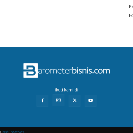
P
F
Ikuti kami di
y
RedCreatives