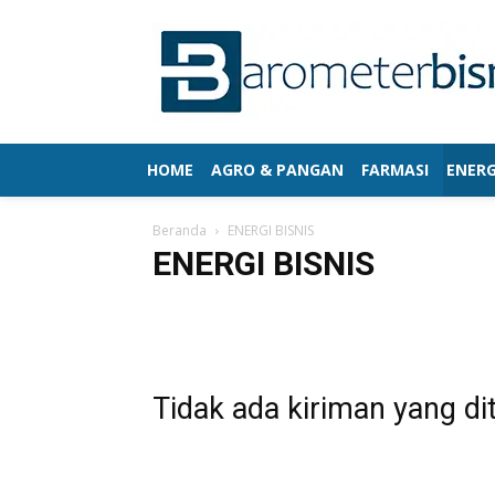
HOME
AGRO & PANGAN
FARMASI
ENERG
Beranda
ENERGI BISNIS
ENERGI BISNIS
AGRO & PANGAN
ASURANSI
BERITA UTAMA
EK
JASA KEUANGAN
JASA LOGISTIK
MANUFAKTUR
Tidak ada kiriman yang di