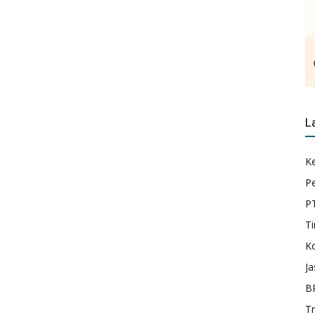
L
K
P
P
Ti
K
Ja
B
T