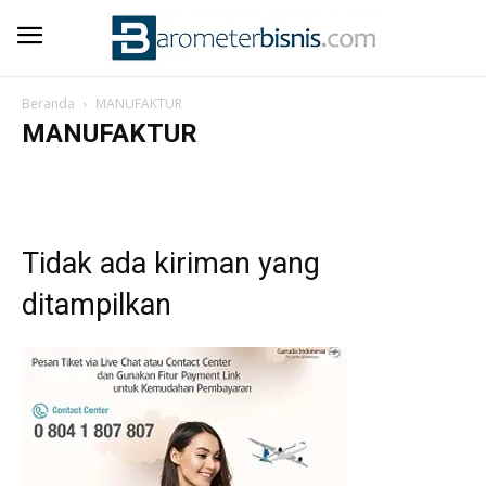
Beranda
MANUFAKTUR
MANUFAKTUR
AGRO & PANGAN
ASURANSI
BERITA UTAMA
EKONOMI REVIEW
ENERGI BISNIS
FARMASI
INFRASTRUKTUR
JASA KEUANGAN
JASA LOGISTIK
MANUFAKTUR
PERBANKAN
TEKNOLOGI
TRANSPORTASI
Tidak ada kiriman yang
ditampilkan