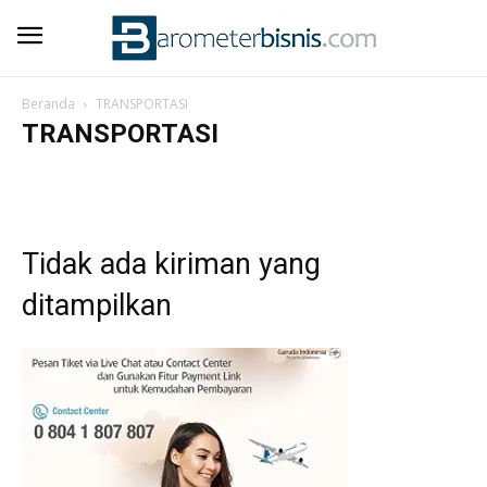
Beranda
TRANSPORTASI
TRANSPORTASI
AGRO & PANGAN
ASURANSI
BERITA UTAMA
EKONOMI REVIEW
ENERGI BISNIS
FARMASI
INFRASTRUKTUR
JASA KEUANGAN
JASA LOGISTIK
MANUFAKTUR
PERBANKAN
TEKNOLOGI
TRANSPORTASI
Tidak ada kiriman yang
ditampilkan