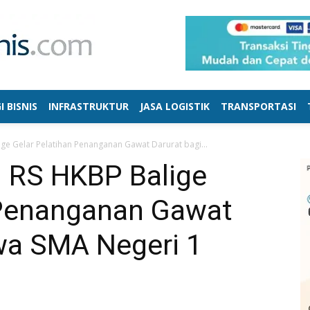
I BISNIS
INFRASTRUKTUR
JASA LOGISTIK
TRANSPORTASI
ige Gelar Pelatihan Penanganan Gawat Darurat bagi...
n RS HKBP Balige
 Penanganan Gawat
swa SMA Negeri 1