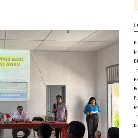
L
K
Ja
B
T
P
F
Pe
M
Tr
Ki