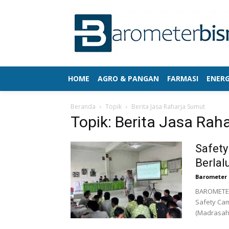
HOME
AGRO & PANGAN
FARMASI
ENERG
Beranda
Topik
Berita Jasa Raharja Sumut
Topik: Berita Jasa Rah
Safety
Berlal
Barometer 
BAROMETER
Safety Cam
(Madrasah A