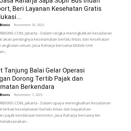
asa Raharja Sapa Sopir Bus Indah
ort, Beri Layanan Kesehatan Gratis
ukasi...
Bisnis
-
November 10, 2025
BISNIS.COM, Jakarta - Dalam rangka meningkatkan kesadaran
 akan pentingnya keselamatan berlalu lintas dan kesehatan
 angkutan umum, Jasa Raharja bersama Mobile Unit
n...
 Tanjung Balai Gelar Operasi
an Dorong Tertib Pajak dan
amatan Berkendara
Bisnis
-
November 7, 2025
BISNIS.COM, Jakarta - Dalam upaya meningkatkan kesadaran
 terkait keselamatan berlalu lintas dan kepatuhan
n pajak kendaraan bermotor, Jasa Raharja bersama tim
melaksanakan...