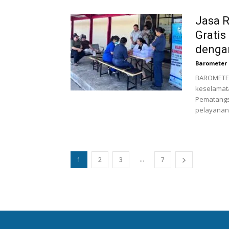
Jasa R
Gratis
denga
Barometer 
BAROMETER
keselamat
Pematangs
pelayanan
...
1
2
3
7