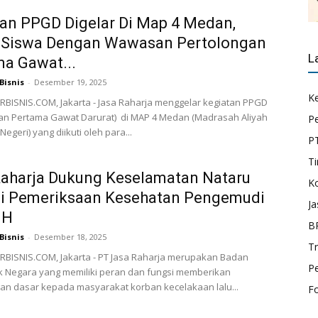
an PPGD Digelar Di Map 4 Medan,
i Siswa Dengan Wawasan Pertolongan
L
a Gawat...
Bisnis
-
Desember 19, 2025
K
BISNIS.COM, Jakarta - Jasa Raharja menggelar kegiatan PPGD
gan Pertama Gawat Darurat) di MAP 4 Medan (Madrasah Aliyah
P
egeri) yang diikuti oleh para...
P
Ti
Raharja Dukung Keselamatan Nataru
K
ui Pemeriksaan Kesehatan Pengemudi
Ja
MH
B
Bisnis
-
Desember 18, 2025
T
BISNIS.COM, Jakarta - PT Jasa Raharja merupakan Badan
P
k Negara yang memiliki peran dan fungsi memberikan
an dasar kepada masyarakat korban kecelakaan lalu...
F