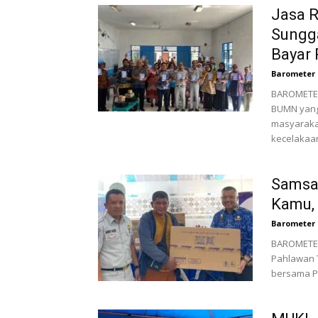
Jasa 
Sungga
Bayar 
Barometer 
BAROMETER
BUMN yang
masyaraka
kecelakaan
Samsat
Kamu, 
Barometer 
BAROMETER
Pahlawan 
bersama PT