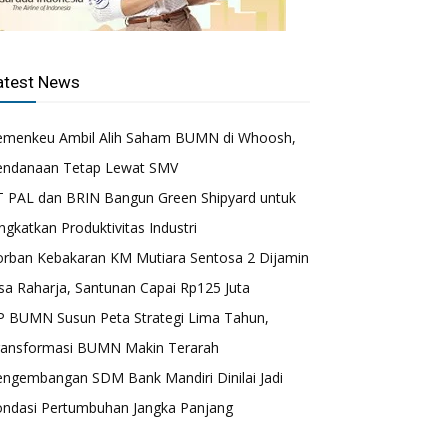
atest News
emenkeu Ambil Alih Saham BUMN di Whoosh,
endanaan Tetap Lewat SMV
T PAL dan BRIN Bangun Green Shipyard untuk
ngkatkan Produktivitas Industri
orban Kebakaran KM Mutiara Sentosa 2 Dijamin
sa Raharja, Santunan Capai Rp125 Juta
P BUMN Susun Peta Strategi Lima Tahun,
ransformasi BUMN Makin Terarah
engembangan SDM Bank Mandiri Dinilai Jadi
ondasi Pertumbuhan Jangka Panjang