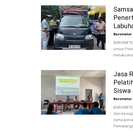
Samsat
Pener
Labuh
Barometer 
BAROMETERB
unsur Polr
melaksana
Jasa R
Pelati
Siswa 
Barometer 
BAROMETER
dan kesiap
serta pen
Pematangsi