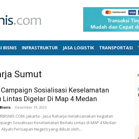
I BISNIS
INFRASTRUKTUR
JASA LOGISTIK
TRANSPORTASI
arja Sumut
 Campaign Sosialisasi Keselamatan
u Lintas Digelar Di Map 4 Medan
Bisnis
-
Desember 19, 2025
BISNIS.COM, Jakarta - Jasa Raharja melaksanakan kegiatan
paign Sosialisasi Keselamatan Berlalu Lintas di MAP 4 Medan
liyah Persiapan Negeri) yang diikuti oleh...