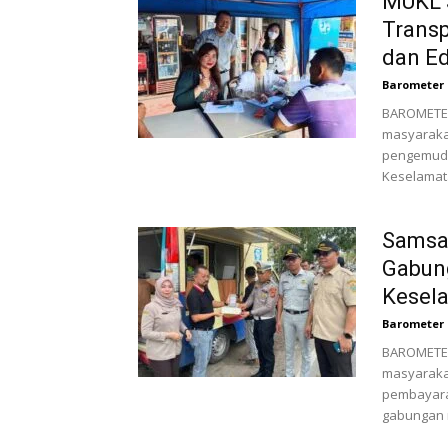
MUKL J
Transp
dan Ed
Barometer 
BAROMETER
masyarakat
pengemudi
Keselamata
Samsat
Gabung
Kesel
Barometer 
BAROMETER
masyarakat
pembayara
gabungan 