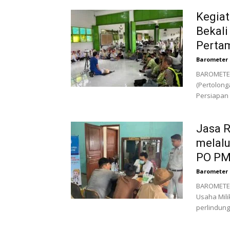
Kegiat
Bekal
Pertam
Barometer 
BAROMETER
(Pertolon
Persiapan N
Jasa 
melal
PO P
Barometer 
BAROMETER
Usaha Mili
perlindung