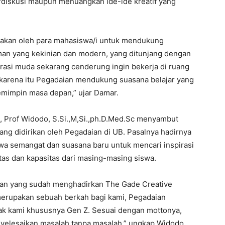
erdiskusi maupun menuangkan ide-ide kreatif yang
unakan oleh para mahasiswa/i untuk mendukung
man yang kekinian dan modern, yang ditunjang dengan
erasi muda sekarang cenderung ingin bekerja di ruang
h karena itu Pegadaian mendukung suasana belajar yang
emimpin masa depan,” ujar Damar.
a, Prof Widodo, S.Si.,M,Si.,ph.D.Med.Sc menyambut
ng didirikan oleh Pegadaian di UB. Pasalnya hadirnya
wa semangat dan suasana baru untuk mencari inspirasi
as dan kapasitas dari masing-masing siswa.
ian yang sudah menghadirkan The Gade Creative
merupakan sebuah berkah bagi kami, Pegadaian
nak kami khususnya Gen Z. Sesuai dengan mottonya,
yelesaikan masalah tanpa masalah,” ungkap Widodo.