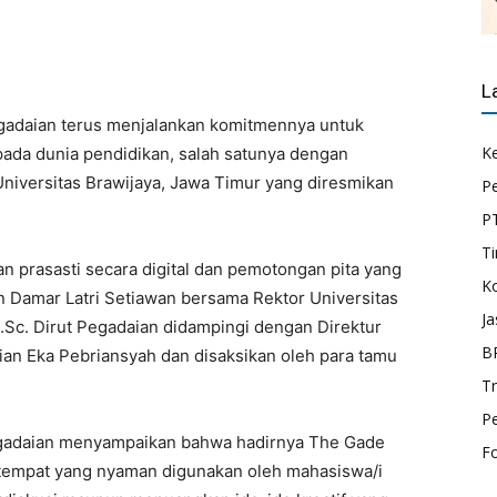
L
adaian terus menjalankan komitmennya untuk
K
ada dunia pendidikan, salah satunya dengan
iversitas Brawijaya, Jawa Timur yang diresmikan
P
P
Ti
 prasasti secara digital dan pemotongan pita yang
K
n Damar Latri Setiawan bersama Rektor Universitas
Ja
d.Sc. Dirut Pegadaian didampingi dengan Direktur
B
ian Eka Pebriansyah dan disaksikan oleh para tamu
T
P
gadaian menyampaikan bahwa hadirnya The Gade
F
 tempat yang nyaman digunakan oleh mahasiswa/i