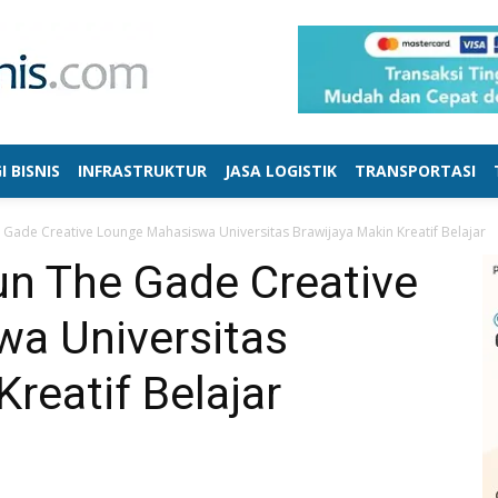
I BISNIS
INFRASTRUKTUR
JASA LOGISTIK
TRANSPORTASI
Gade Creative Lounge Mahasiswa Universitas Brawijaya Makin Kreatif Belajar
n The Gade Creative
a Universitas
reatif Belajar