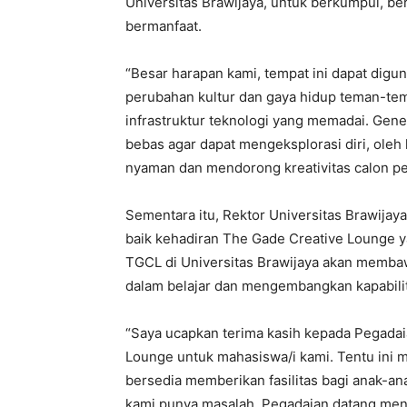
Universitas Brawijaya, untuk berkumpul, b
bermanfaat.
“Besar harapan kami, tempat ini dapat dig
perubahan kultur dan gaya hidup teman-te
infrastruktur teknologi yang memadai. Gen
bebas agar dapat mengeksplorasi diri, ole
nyaman dan mendorong kreativitas calon p
Sementara itu, Rektor Universitas Brawijay
baik kehadiran The Gade Creative Lounge ya
TGCL di Universitas Brawijaya akan memba
dalam belajar dan mengembangkan kapabilit
“Saya ucapkan terima kasih kepada Pegada
Lounge untuk mahasiswa/i kami. Tentu ini 
bersedia memberikan fasilitas bagi anak-a
kami punya masalah, Pegadaian datang men