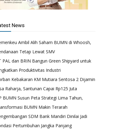
atest News
emenkeu Ambil Alih Saham BUMN di Whoosh,
endanaan Tetap Lewat SMV
T PAL dan BRIN Bangun Green Shipyard untuk
ngkatkan Produktivitas Industri
orban Kebakaran KM Mutiara Sentosa 2 Dijamin
sa Raharja, Santunan Capai Rp125 Juta
P BUMN Susun Peta Strategi Lima Tahun,
ransformasi BUMN Makin Terarah
engembangan SDM Bank Mandiri Dinilai Jadi
ondasi Pertumbuhan Jangka Panjang