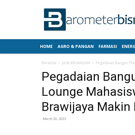
HOME
AGRO & PANGAN
FARMASI
ENERG
Beranda
JASA KEUANGAN
Pegadaian Bangun The 
Pegadaian Bangu
Lounge Mahasisw
Brawijaya Makin K
Maret 20, 2023