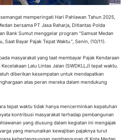
 semangat memperingati Hari Pahlawan Tahun 2025,
edan bersama PT Jasa Raharja, Ditlantas Polda
 dan Bank Sumut menggelar program “Samsat Medan
Saat Bayar Pajak Tepat Waktu.”, Senin, (10/11).
epada masyarakat yang taat membayar Pajak Kendaraan
ecelakaan Lalu Lintas Jalan (SWDKLLJ) tepat waktu.
 patuh diberikan kesempatan untuk mendapatkan
penghargaan atas peran mereka dalam mendukung
ra tepat waktu tidak hanya mencerminkan kepatuhan
d nyata kontribusi masyarakat terhadap pembangunan
hlawanan yang diusung dalam kegiatan ini mengajak
warga yang menunaikan kewajiban pajaknya turut
menjaga keberlangsungan pembangunan di Kota Medan.