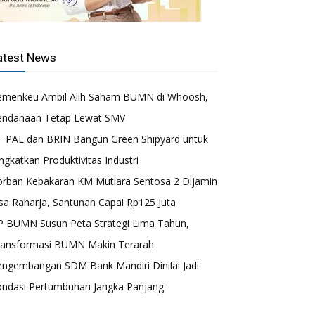
atest News
emenkeu Ambil Alih Saham BUMN di Whoosh,
endanaan Tetap Lewat SMV
T PAL dan BRIN Bangun Green Shipyard untuk
ngkatkan Produktivitas Industri
orban Kebakaran KM Mutiara Sentosa 2 Dijamin
sa Raharja, Santunan Capai Rp125 Juta
P BUMN Susun Peta Strategi Lima Tahun,
ransformasi BUMN Makin Terarah
engembangan SDM Bank Mandiri Dinilai Jadi
ondasi Pertumbuhan Jangka Panjang