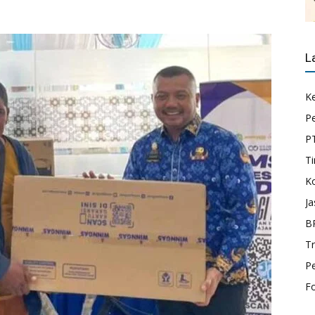
L
K
P
P
Ti
K
Ja
B
T
P
F