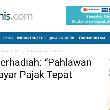
I BISNIS
INFRASTRUKTUR
JASA LOGISTIK
TRANSPORTASI
hlawan Itu Kamu, Saat Bayar Pajak Tepat Waktu”
erhadiah: “Pahlawan
ayar Pajak Tepat